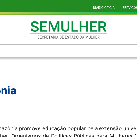
DIÁRIO OFICIAL
SERVIÇO
nia
zônia promove educação popular pela extensão universi
lher, Organismos de Políticas Públicas para Mulhere