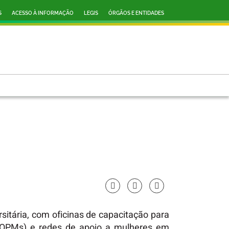
S
ACESSO À INFORMAÇÃO
LEGIS
ÓRGÃOS E ENTIDADES
tária, com oficinas de capacitação para
s (OPMs) e redes de apoio a mulheres em