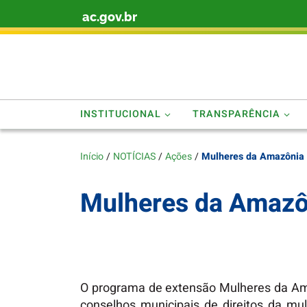
ac.gov.br
Skip to content
INSTITUCIONAL
TRANSPARÊNCIA
Início
/
NOTÍCIAS
/
Ações
/
Mulheres da Amazônia
Mulheres da Amazô
O programa de extensão Mulheres da Ama
conselhos municipais de direitos da mu