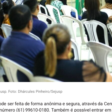
usp. Foto: Dhárcules Pinheiro/Sejusp
ode ser feita de forma anônima e segura, através da Ce
o número (61) 99610-0180. Também é possível entrar em